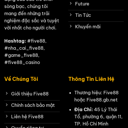
Future
sòng bạc, chúng tôi
mang đến những trải
Tin Tức
nghiệm đặc sắc và tuyệt
Khuyến mãi
vời nhất cho người chơi.
Hashtag:
#five88,
#nha_cai_five88,
#game_five88,
#five88_casino
Về Chúng Tôi
Thông Tin Liên Hệ
Thương hiệu: Five88
Giới thiệu Five88
hoặc Five88.gb.net
Chính sách bảo mật
Địa Chỉ:
45 Lý Thái
Tổ, phường 6, quận 11,
Liên hệ Five88
TP. Hồ Chí Minh