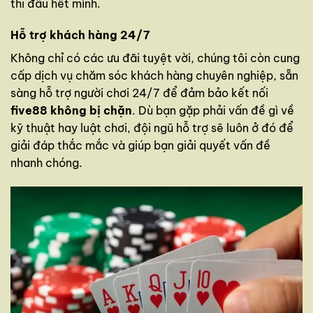
thi đấu hết mình.
Hỗ trợ khách hàng 24/7
Không chỉ có các ưu đãi tuyệt vời, chúng tôi còn cung
cấp dịch vụ chăm sóc khách hàng chuyên nghiệp, sẵn
sàng hỗ trợ người chơi 24/7 để đảm bảo kết nối
five88 không bị chặn
. Dù bạn gặp phải vấn đề gì về
kỹ thuật hay luật chơi, đội ngũ hỗ trợ sẽ luôn ở đó để
giải đáp thắc mắc và giúp bạn giải quyết vấn đề
nhanh chóng.