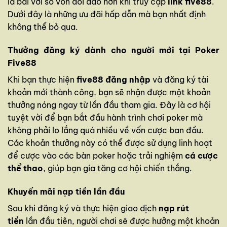
lá bài với số vốn dồi dào hơn khi truy cập
link five88
.
Dưới đây là những ưu đãi hấp dẫn mà bạn nhất định
không thể bỏ qua.
Thưởng đăng ký dành cho người mới tại Poker
Five88
Khi bạn thực hiện
five88 đăng nhập
và đăng ký tài
khoản mới thành công, bạn sẽ nhận được một khoản
thưởng nóng ngay từ lần đầu tham gia. Đây là cơ hội
tuyệt vời để bạn bắt đầu hành trình chơi poker mà
không phải lo lắng quá nhiều về vốn cược ban đầu.
Các khoản thưởng này có thể được sử dụng linh hoạt
để cược vào các bàn poker hoặc trải nghiệm
cá cược
thể thao
, giúp bạn gia tăng cơ hội chiến thắng.
Khuyến mãi nạp tiền lần đầu
Sau khi đăng ký và thực hiện giao dịch
nạp rút
tiền
lần đầu tiên, người chơi sẽ được hưởng một khoản