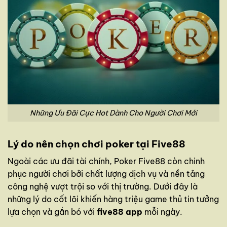
Những Ưu Đãi Cực Hot Dành Cho Người Chơi Mới
Lý do nên chọn chơi poker tại Five88
Ngoài các ưu đãi tài chính, Poker Five88 còn chinh
phục người chơi bởi chất lượng dịch vụ và nền tảng
công nghệ vượt trội so với thị trường. Dưới đây là
những lý do cốt lõi khiến hàng triệu game thủ tin tưởng
lựa chọn và gắn bó với
five88 app
mỗi ngày.