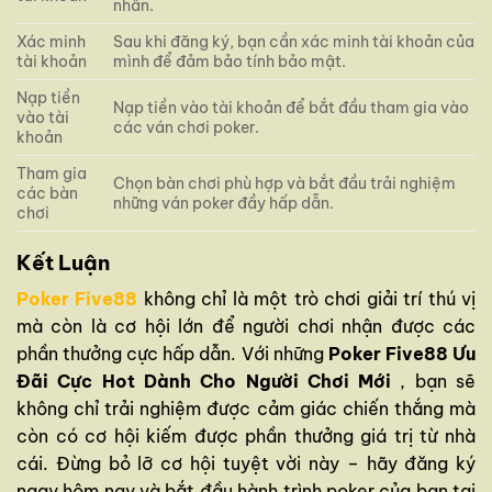
nhân.
Xác minh
Sau khi đăng ký, bạn cần xác minh tài khoản của
tài khoản
mình để đảm bảo tính bảo mật.
Nạp tiền
Nạp tiền vào tài khoản để bắt đầu tham gia vào
vào tài
các ván chơi poker.
khoản
Tham gia
Chọn bàn chơi phù hợp và bắt đầu trải nghiệm
các bàn
những ván poker đầy hấp dẫn.
chơi
Kết Luận
Poker Five88
không chỉ là một trò chơi giải trí thú vị
mà còn là cơ hội lớn để người chơi nhận được các
phần thưởng cực hấp dẫn. Với những
Poker Five88 Ưu
Đãi Cực Hot Dành Cho Người Chơi Mới
, bạn sẽ
không chỉ trải nghiệm được cảm giác chiến thắng mà
còn có cơ hội kiếm được phần thưởng giá trị từ nhà
cái. Đừng bỏ lỡ cơ hội tuyệt vời này – hãy đăng ký
ngay hôm nay và bắt đầu hành trình poker của bạn tại